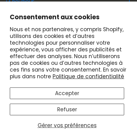
LA BOUTIQUE
les équipements, machineries et outils en
location pour lestravaux de construction et
Adresse
Consentement aux cookies
de rénovation et de maintenance dans les
HEURES D'OUVERTURES
89 Principale Sud, Windsor
Nous et nos partenaires, y compris Shopify,
domaines commerciaux, industrielset
Québec, Canada, J1S 2B9
Lundi au Vendredi: 7h00 à 17h00
utilisons des cookies et d’autres
résidentiels.
LOCATION WINDSOR
technologies pour personnaliser votre
Téléphone
Samedi: 7h30 à 12h00
expérience, vous afficher des publicités et
Accueil
(819) 845-7874
effectuer des analyses. Nous n’utiliserons
Dimanche: Fermé
pas de cookies ou d’autres technologies à
Nos installations
Télécopieur
ces fins sans votre consentement. En savoir
Jeudi de Janvier à Mars : vêtements jusqu'à
Qui sommes-nous
plus dans notre
Politique de confidentialité
(819) 845-7875
19h30
Nous suivre
Offre d'emploi
Accepter
Nous joindre
Politique de confidentialité
Use this bar to show information about your cookie
Refuser
policy.
© 2026 LocationWindsor
Accepter
Refuser
Gérer vos préférences
Commerce électronique propulsé par Shopify