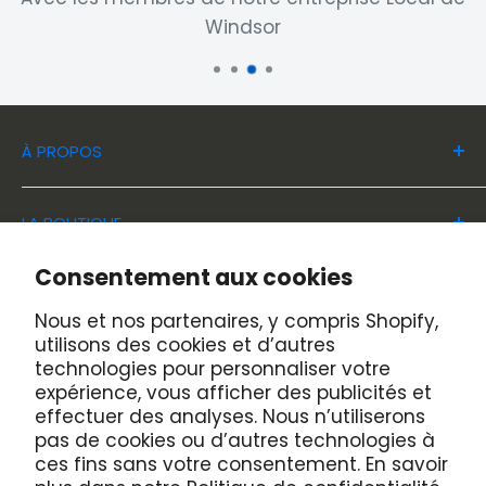
Windsor
À PROPOS
Chez Location Windsor, vous trouverez tous
LA BOUTIQUE
les équipements, machineries et outils en
location pour lestravaux de construction et
Adresse
Consentement aux cookies
de rénovation et de maintenance dans les
HEURES D'OUVERTURES
89 Principale Sud, Windsor
Nous et nos partenaires, y compris Shopify,
domaines commerciaux, industrielset
Québec, Canada, J1S 2B9
Lundi au Vendredi: 7h00 à 17h00
utilisons des cookies et d’autres
résidentiels.
LOCATION WINDSOR
technologies pour personnaliser votre
Téléphone
Samedi: 7h30 à 12h00
expérience, vous afficher des publicités et
Accueil
(819) 845-7874
effectuer des analyses. Nous n’utiliserons
Dimanche: Fermé
pas de cookies ou d’autres technologies à
Nos installations
Télécopieur
ces fins sans votre consentement. En savoir
Jeudi de Janvier à Mars : vêtements jusqu'à
Qui sommes-nous